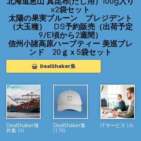
北海道恵山 真昆布(だし用）100g入り
x2袋セット
太陽の果実プルーン プレジデント
（大玉種） DS予約販売（出荷予定
9/E頃から2週間）
信州小諸高原ハーブティー 美巡ブレ
ンド 20ｇｘ5袋セット
DealShaker集
DealShaker海
DealShaker集
ITサービス
(4)
外集
(6)
(178)