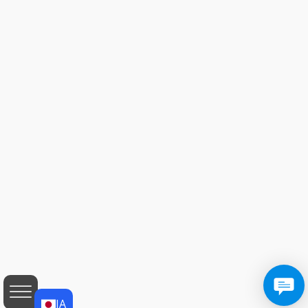
JA
JA
EN
AF
SQ