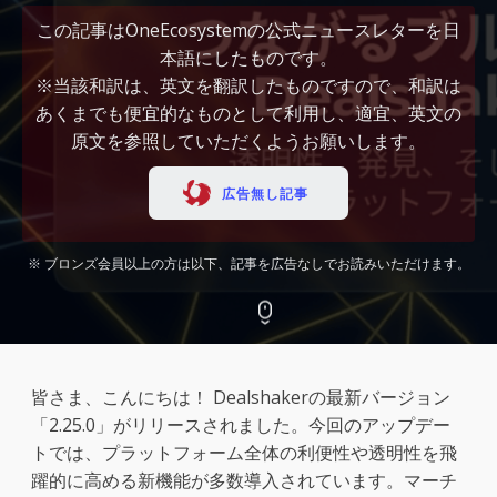
この記事はOneEcosystemの公式ニュースレターを日
本語にしたものです。
※当該和訳は、英文を翻訳したものですので、和訳は
あくまでも便宜的なものとして利用し、適宜、英文の
原文を参照していただくようお願いします。
広告無し記事
※ ブロンズ会員以上の方は以下、記事を広告なしでお読みいただけます。
皆さま、こんにちは！ Dealshakerの最新バージョン
「2.25.0」がリリースされました。今回のアップデー
トでは、プラットフォーム全体の利便性や透明性を飛
躍的に高める新機能が多数導入されています。マーチ