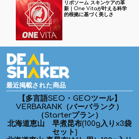
リポソーム スキンケアの革
新｜One Vitaが叶える科学
的根拠に基づく美しさ
最近掲載された商品
【多言語SEO・GEOツール】
VERBARANK（バーバランク）
（Starterプラン）
北海道恵山 早煮昆布(100g入りx3袋
セット)