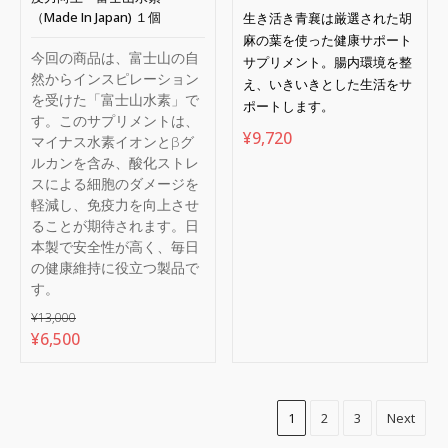
（Made In Japan) １個
生き活き青襄は厳選された胡
麻の葉を使った健康サポート
今回の商品は、富士山の自
サプリメント。腸内環境を整
然からインスピレーション
え、いきいきとした生活をサ
を受けた「富士山水素」で
ポートします。
す。このサプリメントは、
¥
9,720
マイナス水素イオンとβグ
ルカンを含み、酸化ストレ
スによる細胞のダメージを
軽減し、免疫力を向上させ
ることが期待されます。日
本製で安全性が高く、毎日
の健康維持に役立つ製品で
す。
¥
13,000
元
現
¥
6,500
の
在
価
の
格
価
1
2
3
Next
は
格