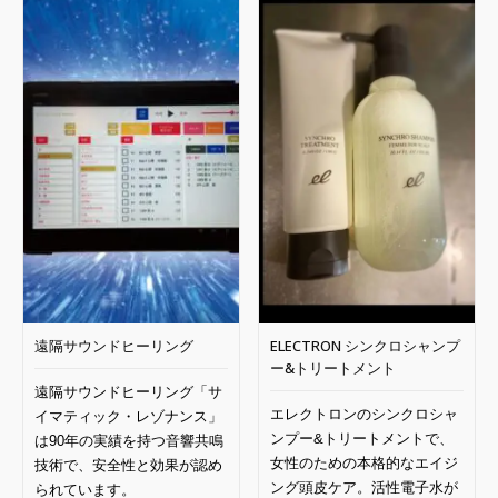
し
で
格
価
た。
す。
は
格
¥6,160
は
で
¥4,312
し
で
た。
す。
遠隔サウンドヒーリング
ELECTRON シンクロシャンプ
ー&トリートメント
遠隔サウンドヒーリング「サ
エレクトロンのシンクロシャ
イマティック・レゾナンス」
ンプー
&
トリートメントで、
は
90
年の実績を持つ音響共鳴
女性のための本格的なエイジ
技術で、安全性と効果が認め
ング頭皮ケア。活性電子水が
られています。