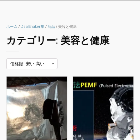
ホーム
/
DealShaker集
/
商品
/ 美容と健康
カテゴリー:
美容と健康