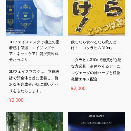
3Dフェイスマスクで極上の密
飲むなら食べるなら飲んど
着感｜保湿・エイジングケ
け！「コタラヒム310α」
ア・ネックケアに贅沢美容成
分たっぷり
コタラヒム
310α
で糖質が心配
な方必見！身体を守るアーユ
3D
フェイスマスクは、立体設
ルヴェーダの神ハーブと植物
計で顔全体と首に密着し、贅
発酵エキス配合
沢な美容成分が肌に潤いとハ
¥
2,000
リをもたらします。
¥
2,000