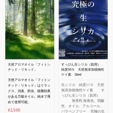
天然アロマオイル「フィトン
すっぴん生シリカ（肌用）
チッド・リキッド」
純度95％ 天然無添加植物性
ケイ素 50ml
天然アロマオイル「フィトン
生シリカ 純度95％ 天然
チッド・リキッド」はリラッ
無添加植物性ケイ素 す
クス、消臭、防虫、除菌効果
っぴん生シリカ（肌用）
がある万能オイル。純水で薄
無香料,無着色、弱酸
めて使用可能。
性、オイル、アルコール、
¥
2,500
パラペンフリー 究極の生