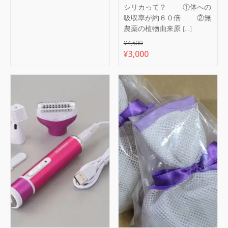
シリカって？ ①体への
吸収率が約６０倍 ②無
農薬の植物由来原 […]
¥
4,500
元
現
¥
3,000
の
在
価
の
格
価
は
格
¥4,500
は
で
¥3,000
し
で
た。
す。