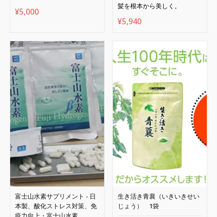
髪を根本から美しく。
¥
5,000
¥
5,940
富士山水素サプリメント - 日
生き活き青襄（いきいきせい
本製、酸化ストレス対策、免
じょう） 1袋
疫力向上・富士山水素