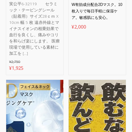
実公平6-32119 セラミ
W
有効成分配合
2D
マスク。
10
ック・テーピングシール
枚入りで毎日手軽に保湿ケ
（貼着用）サイズ28ｃｍ X
ア。敏感肌にも安心。
10cm 幅 5 枚 遠赤外線とマ
¥
2,000
イナスイオンの相乗効果で
血行を良くし、痛みやコリ
を和らげ楽にします。 医療
現場で使用している素材に
加工を […]
¥
2,750
元
現
¥
1,925
の
在
価
の
格
価
は
格
¥2,750
は
で
¥1,925
し
で
た。
す。