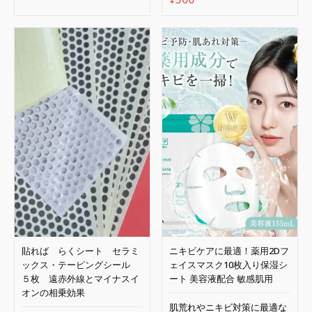
の
在
価
の
格
価
は
格
¥2,000
は
で
¥500
し
で
た。
す。
貼れば らくシート セラミ
ニキビケアに最適！薬用2Dフ
ックス・テーピングシール
ェイスマスク10枚入り保湿シ
５枚 遠赤外線とマイナスイ
ート 美容液配合 敏感肌用
オンの相乗効果
肌荒れやニキビ対策に最適な