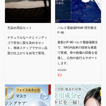
毛染め用品セット
パルス電磁場PEMF 理学療法
P-90
ナチュラルなヘナとインディ
最新の
P-90
パルス電磁場療法
ゴで安全に髪を染めるセッ
で、
NASA
由来の技術を家庭
ト。簡単ステップでサロン品
で実感。骨や創傷の回復を促
質の仕上がりを自宅で実現。
進し、心拍や血行もサポート
します。
¥
3,000
元
現
¥
0
の
在
価
の
格
価
は
格
¥3,000
は