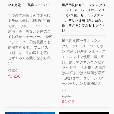
USB充電式 美容シェーバー
風呂用抗菌セラミックス クリ
ーンU スーパーリボン ２３
４つの専用替え刃であらゆ
０ｇX２個。セラミックス＋
トルマリン使用（銀、亜鉛、
る身体の無駄毛処理が可能
銅、マグネシウムゼオライト
です。 ワキ」・フェイス・
他）
眉毛・腕・脚など身体の全
てお任せシェーバー。 ボデ
風呂用抗菌セラミックス
ィシェーバー刃お風呂でも
クリーンU スーパーリボ
使用できます。 フェイス
ン 抗菌．脱臭セラミックス
（顔）は、毛の流れを気に
＋トルマリン使用（銀、亜
せずくるくる回しながら剃
鉛、銅，マグネシウムゼオ
[…]
ライト他） ＊お風呂の温度
¥
6,500
は44℃までは大腸菌が増殖
元
現
¥
3,250
し続けます。クリーンUス
の
在
ーパーリボンを浴槽に入
価
の
[…]
格
価
¥
6,160
は
格
元
現
¥
4,312
¥6,500
は
の
在
で
¥3,250
価
の