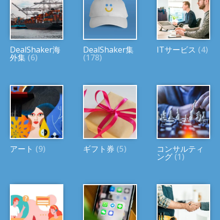
DealShaker海
DealShaker集
ITサービス
(4)
外集
(6)
(178)
アート
(9)
ギフト券
(5)
コンサルティ
ング
(1)