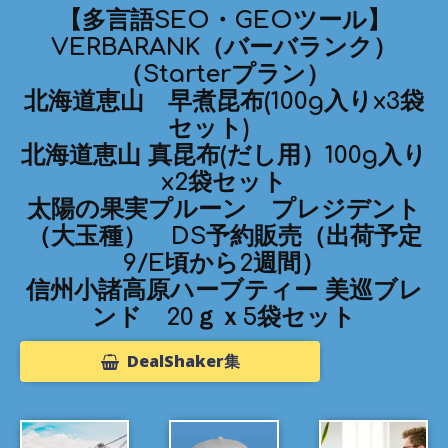
【多言語SEO・GEOツール】
VERBARANK（バーバランク）
（Starterプラン）
北海道恵山 早煮昆布(100g入りx3袋
セット)
北海道恵山 真昆布(だし用）100g入り
x2袋セット
太陽の果実プルーン プレジデント
（大玉種） DS予約販売（出荷予定
9/E頃から2週間）
信州小諸高原ハーブティー 美巡ブレ
ンド 20ｇｘ5袋セット
DealShaker集