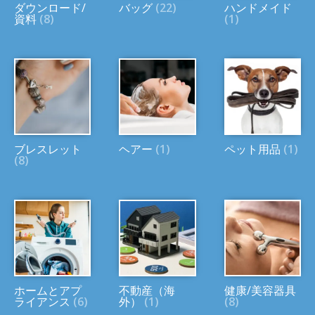
ダウンロード/
バッグ
(22)
ハンドメイド
資料
(8)
(1)
ブレスレット
ヘアー
(1)
ペット用品
(1)
(8)
ホームとアプ
不動産（海
健康/美容器具
ライアンス
(6)
外）
(1)
(8)