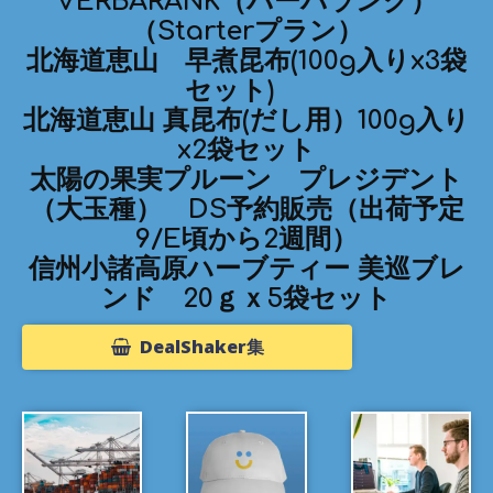
VERBARANK（バーバランク）
（Starterプラン）
北海道恵山 早煮昆布(100g入りx3袋
セット)
北海道恵山 真昆布(だし用）100g入り
x2袋セット
太陽の果実プルーン プレジデント
（大玉種） DS予約販売（出荷予定
9/E頃から2週間）
信州小諸高原ハーブティー 美巡ブレ
ンド 20ｇｘ5袋セット
DealShaker集