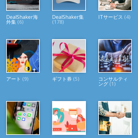
DealShaker海
DealShaker集
ITサービス
(4)
外集
(6)
(178)
アート
(9)
ギフト券
(5)
コンサルティ
ング
(1)