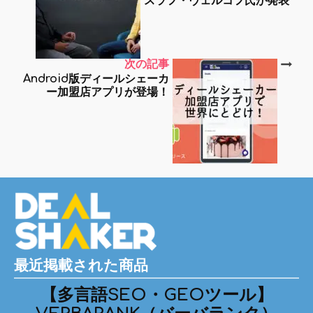
スラフ・ヴェルコフ氏が発表
次の記事
Android版ディールシェーカ
ー加盟店アプリが登場！
最近掲載された商品
【多言語SEO・GEOツール】