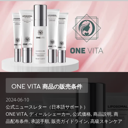
ONE VITA 商品の販売条件
2024-06-10
公式ニュースレター（日本語サポート）
ONE VITA
,
ディールシェーカー
,
公式価格
,
商品説明
,
商
品配布条件
,
承認手順
,
販売ガイドライン
,
高級スキンケア