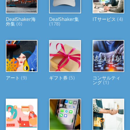
DealShaker海
DealShaker集
ITサービス
(4)
外集
(6)
(178)
アート
(9)
ギフト券
(5)
コンサルティ
ング
(1)