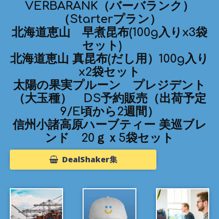
VERBARANK（バーバランク）
（Starterプラン）
北海道恵山 早煮昆布(100g入りx3袋
セット)
北海道恵山 真昆布(だし用）100g入り
x2袋セット
太陽の果実プルーン プレジデント
（大玉種） DS予約販売（出荷予定
9/E頃から2週間）
信州小諸高原ハーブティー 美巡ブレ
ンド 20ｇｘ5袋セット
DealShaker集