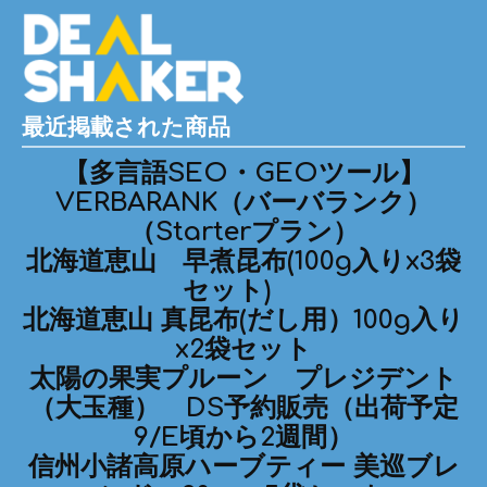
最近掲載された商品
【多言語SEO・GEOツール】
VERBARANK（バーバランク）
（Starterプラン）
北海道恵山 早煮昆布(100g入りx3袋
セット)
北海道恵山 真昆布(だし用）100g入り
x2袋セット
太陽の果実プルーン プレジデント
（大玉種） DS予約販売（出荷予定
9/E頃から2週間）
信州小諸高原ハーブティー 美巡ブレ