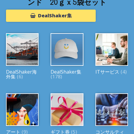
ンド 20ｇｘ5袋セット
DealShaker集
DealShaker海
DealShaker集
ITサービス
(4)
外集
(6)
(178)
アート
(9)
ギフト券
(5)
コンサルティ