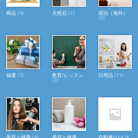
商品
(4)
天然石
(1)
宿泊（海外）
(3)
抽選
(7)
教育/レッスン
日用品
(11)
(2)
美容と健康
(4)
美容と健康
自動車/バイク