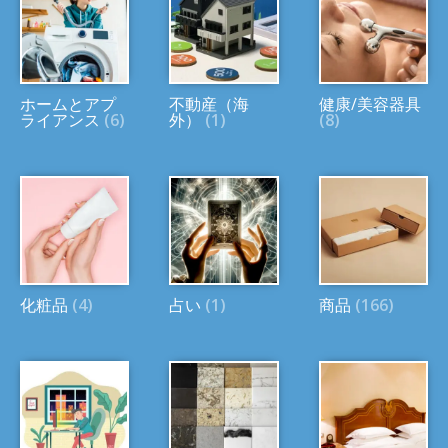
ホームとアプ
不動産（海
健康/美容器具
ライアンス
(6)
外）
(1)
(8)
化粧品
(4)
占い
(1)
商品
(166)