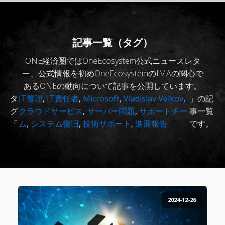
記事一覧（タグ）
ONE経済圏ではOneEcosystem公式ニュースレタ
ー、公式情報を初めOneEcosystemのIMAの関心で
あるONEの動向について記事を公開しています。
タ
IT管理
,
IT責任者
,
Microsoft
,
Vladislav Velkov
,
」の記
グ
クラウドサービス
,
サーバー問題
,
サポートチー
事一覧
「
ム
,
システム復旧
,
技術サポート
,
進展報告
です。
2024-12-26