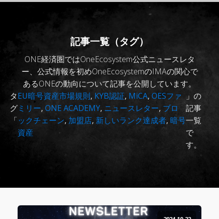
記事一覧（タグ）
ONE経済圏ではOneEcosystem公式ニュースレタ
ー、公式情報を初めOneEcosystemのIMAの関心で
あるONEの動向について記事を公開しています。
タ
EU暗号資産市場規則
,
KYB認証
,
MiCA
,
OESファ
」の
グ
ミリー
,
ONE ACADEMY
,
ニュースレター
,
ブロ
記事
「
ックチェーン
,
加盟店
,
新しいランク達成者
,
暗号
一覧
資産
で
す。
2024-10-22