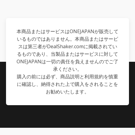
は
格
¥540,000
は
¥
で
¥378,000
本商品またはサービスはONEJAPANが販売して
し
で
いるものではありません。本商品またはサービ
た。
す。
スは第三者がDealShaker.comに掲載されてい
るものであり、当製品またはサービスに対して
ONEJAPANは一切の責任を負えませんのでご了
承ください。
購入の前には必ず、商品説明と利用規約を慎重
に確認し、納得された上で購入をされることを
お勧めいたします。