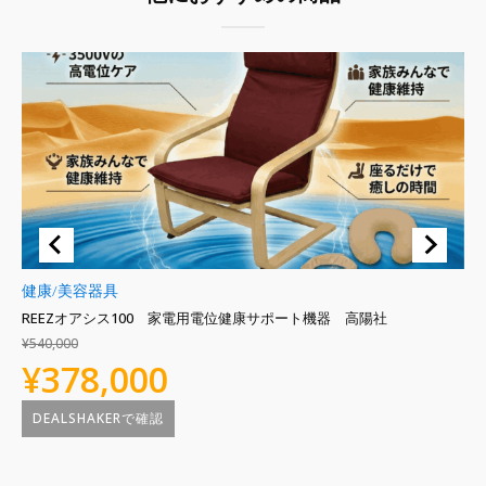
売
切
健康/美容器具
健
REEZオアシス100 家電用電位健康サポート機器 高陽社
D
を
¥
540,000
元
現
¥
378,000
¥
2
の
在
DEALSHAKERで確認
価
の
格
価