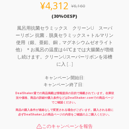
¥
4,312
¥
6,160
元
現
(
30
%OESP)
の
在
価
の
風呂用抗菌セラミックス クリーンU スーパ
ーリボン 抗菌．脱臭セラミックス＋トルマリン
格
価
使用（銀、亜鉛、銅，マグネシウムゼオライト
は
格
他） ＊お風呂の温度は44℃までは大腸菌が増殖
¥6,160
は
し続けます。クリーンUスーパーリボンを浴槽
に入 […]
で
¥4,312
し
で
キャンペーン開始日:
た。
す。
キャンペーン終了日:
DealShaker週での商品掲載は情報提供の目的で掲載されています。在庫状
況や価格、商品の詳細や購入条件などはDealShaker.comでの商品ページ
でご確認ください。
商品の購入条件が連絡なしで変更される場合がございます。購入される前に
必ずDealShaker上の商品ページの内容をご確認の上ご購入ください。
このキャンペーンを報告