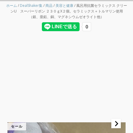
ホーム
/
DealShaker集
/
商品
/
美容と健康
/ 風呂用抗菌セラミックス クリー
ンU スーパーリボン ２３０ｇX２個。セラミックス＋トルマリン使用
（銀、亜鉛、銅、マグネシウムゼオライト他）
セール