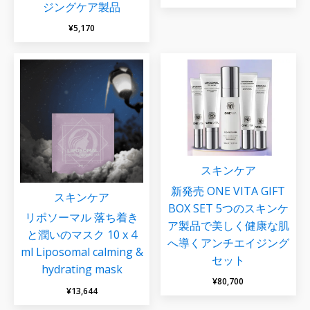
ジングケア製品
¥
5,170
スキンケア
新発売 ONE VITA GIFT
スキンケア
BOX SET 5つのスキンケ
リポソーマル 落ち着き
ア製品で美しく健康な肌
と潤いのマスク 10 x 4
へ導くアンチエイジング
ml Liposomal calming &
セット
hydrating mask
¥
80,700
¥
13,644