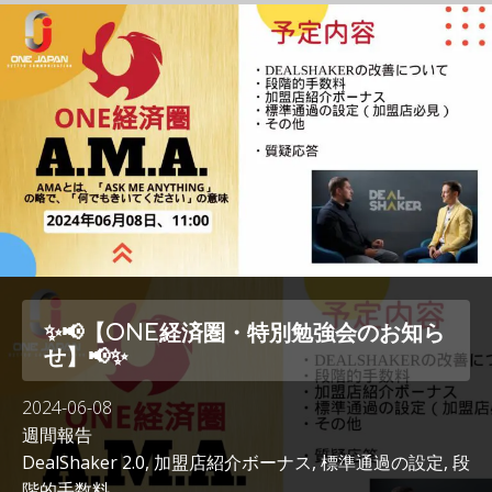
✨📢【ONE経済圏・特別勉強会のお知ら
せ】📢✨
2024-06-08
週間報告
DealShaker 2.0
,
加盟店紹介ボーナス
,
標準通過の設定
,
段
階的手数料