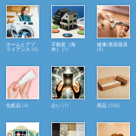
ホームとアプ
不動産（海
健康/美容器具
ライアンス
(6)
外）
(1)
(8)
化粧品
(4)
占い
(1)
商品
(166)