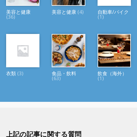
美容と健康
美容と健康
(4)
自動車/バイク
(36)
(1)
衣類
(3)
食品・飲料
飲食（海外）
(63)
(1)
上記の記事に関する質問