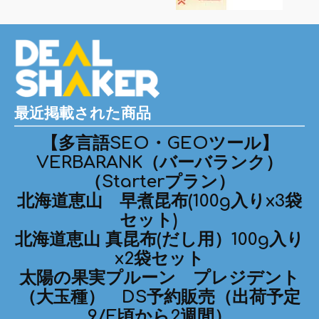
最近掲載された商品
【多言語SEO・GEOツール】
VERBARANK（バーバランク）
（Starterプラン）
北海道恵山 早煮昆布(100g入りx3袋
セット)
北海道恵山 真昆布(だし用）100g入り
x2袋セット
太陽の果実プルーン プレジデント
（大玉種） DS予約販売（出荷予定
9/E頃から2週間）