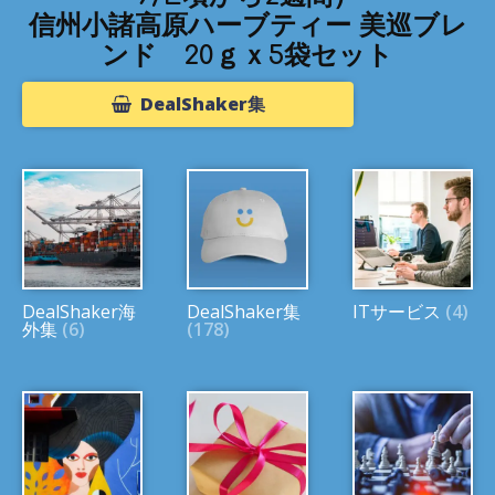
信州小諸高原ハーブティー 美巡ブレ
ンド 20ｇｘ5袋セット
DealShaker集
DealShaker海
DealShaker集
ITサービス
(4)
外集
(6)
(178)