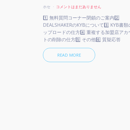
ホセ
コメントはまだありません
1️⃣ 無料質問コーナー閉鎖のご案内2️⃣
DEALSHAKERのKYBについて3️⃣ KYB書
ップロードの仕方4️⃣ 重複する加盟店アカ
トの削除の仕方5️⃣ その他6️⃣ 質疑応答
READ MORE