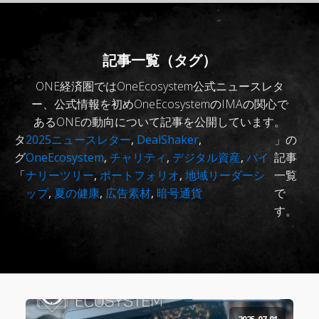
記事一覧（タグ）
ONE経済圏ではOneEcosystem公式ニュースレタ
ー、公式情報を初めOneEcosystemのIMAの関心で
あるONEの動向について記事を公開しています。
タ
2025ニュースレター
,
DealShaker
,
」の
グ
OneEcosystem
,
チャリティ
,
デジタル資産
,
バイ
記事
「
ナリーツリー
,
ポートフォリオ
,
地域リーダーシ
一覧
ップ
,
夏の健康
,
広告素材
,
暗号通貨
で
す。
2025-07-01