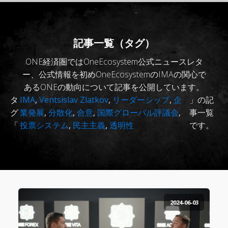
記事一覧（タグ）
ONE経済圏ではOneEcosystem公式ニュースレタ
ー、公式情報を初めOneEcosystemのIMAの関心で
あるONEの動向について記事を公開しています。
タ
IMA
,
Ventsislav Zlatkov
,
リーダーシップ
,
企
」の記
グ
業発展
,
分散化
,
合意
,
国際グローバル評議会
,
事一覧
「
投票システム
,
民主主義
,
透明性
です。
2024-06-03