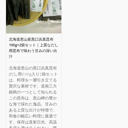
北海道恵山産黒口浜真昆布
100g×2袋セット｜上質なだし
用昆布で味わう甘みの深い出
汁
北海道恵山の黒口浜真昆布
(だし用)100g入り2袋セット
は、料理を一層引き立てる
贅沢な素材です。道南三大
銘柄の一つとして知られる
この昆布は、恵山岬の豊か
な海で採れた逸品。甘みの
ある上質な出汁が特徴で、
和食の幅広い料理に最適で
す。保存は直射日光、高温
多湿を避けてください。購