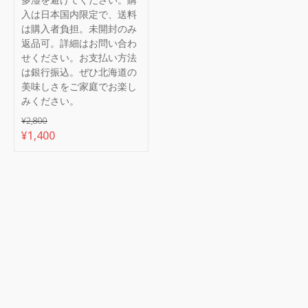
入は日本国内限定で、送料
は購入者負担。未開封のみ
返品可。詳細はお問い合わ
せください。お支払い方法
は銀行振込。ぜひ北海道の
美味しさをご家庭でお楽し
みください。
¥
2,800
元
現
¥
1,400
の
在
価
の
格
価
は
格
¥2,800
は
で
¥1,400
し
で
た。
す。