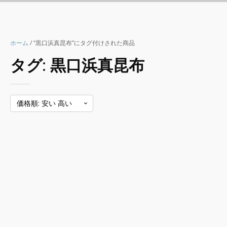
ホーム
/ “黒口浜真昆布”にタグ付けされた商品
タグ:
黒口浜真昆布