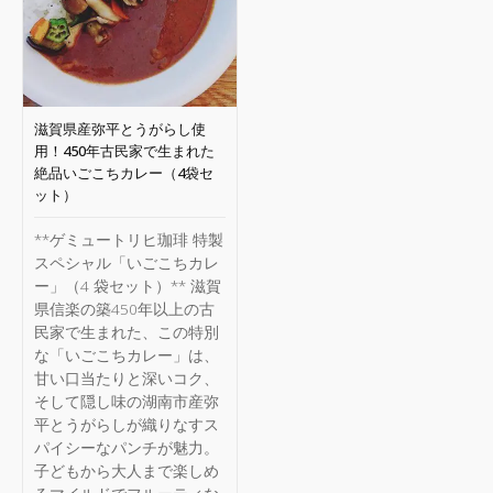
滋賀県産弥平とうがらし使
用！450年古民家で生まれた
絶品いごこちカレー（4袋セ
ット）
**ゲミュートリヒ珈琲 特製
スペシャル「いごこちカレ
ー」（4 袋セット）** 滋賀
県信楽の築450年以上の古
民家で生まれた、この特別
な「いごこちカレー」は、
甘い口当たりと深いコク、
そして隠し味の湖南市産弥
平とうがらしが織りなすス
パイシーなパンチが魅力。
子どもから大人まで楽しめ