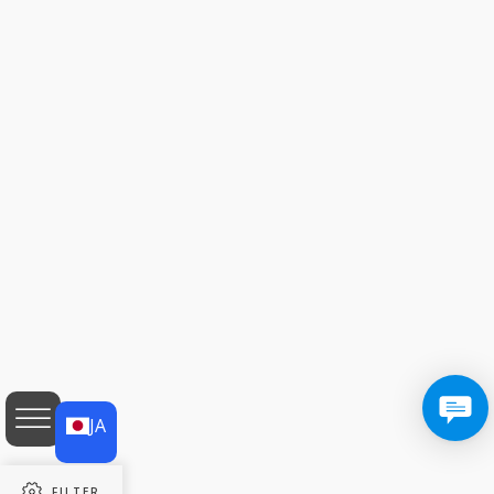
JA
JA
EN
AF
SQ
FILTER