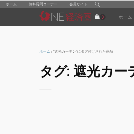
ホーム
無料質問コーナー
会員サイト
ホーム
ホーム
/ “遮光カーテン”にタグ付けされた商品
タグ:
遮光カー