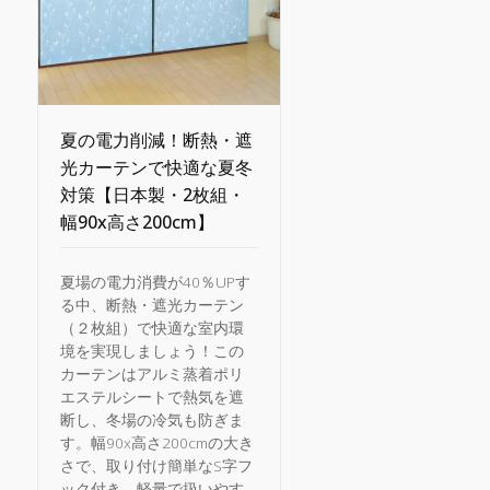
夏の電力削減！断熱・遮
光カーテンで快適な夏冬
対策【日本製・2枚組・
幅90x高さ200cm】
夏場の電力消費が40％UPす
る中、断熱・遮光カーテン
（２枚組）で快適な室内環
境を実現しましょう！この
カーテンはアルミ蒸着ポリ
エステルシートで熱気を遮
断し、冬場の冷気も防ぎま
す。幅90x高さ200cmの大き
さで、取り付け簡単なS字フ
ック付き。軽量で扱いやす