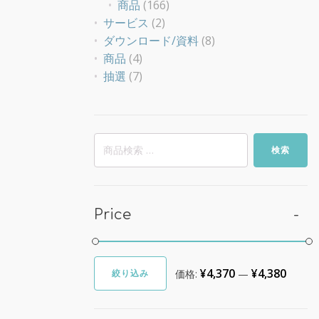
商品
(166)
サービス
(2)
ダウンロード/資料
(8)
商品
(4)
抽選
(7)
検
検索
索
対
象:
Price
¥4,370
¥4,380
価格:
—
絞り込み
最
最
低
高