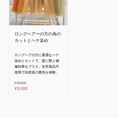
ロングヘアーの方の為の
カットとヘナ染め
ロングヘアの方に最適なヘナ
染めとカットで、髪に艶と補
修効果をプラス。化学薬品不
使用で自然派の栗色を体験。
¥
18,000
元
現
¥
9,000
の
在
価
の
格
価
は
格