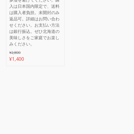
入は日本国内限定で、送料
は購入者負担。未開封のみ
返品可。詳細はお問い合わ
せください。お支払い方法
は銀行振込。ぜひ北海道の
美味しさをご家庭でお楽し
みください。
¥
2,800
元
現
¥
1,400
の
在
価
の
格
価
は
格
¥2,800
は
で
¥1,400
し
で
た。
す。