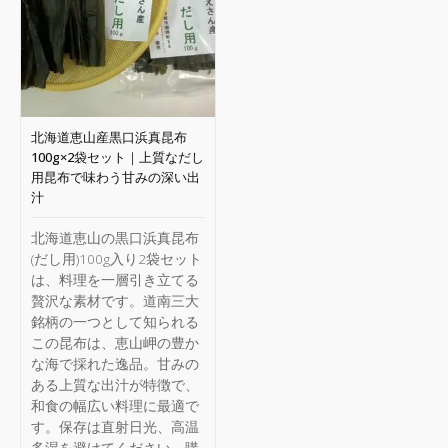
北海道恵山産黒口浜真昆布
100g×2袋セット｜上質なだし
用昆布で味わう甘みの深い出
汁
北海道恵山の黒口浜真昆布
(だし用)100g入り2袋セット
は、料理を一層引き立てる
贅沢な素材です。道南三大
銘柄の一つとして知られる
この昆布は、恵山岬の豊か
な海で採れた逸品。甘みの
ある上質な出汁が特徴で、
和食の幅広い料理に最適で
す。保存は直射日光、高温
多湿を避けてください。購