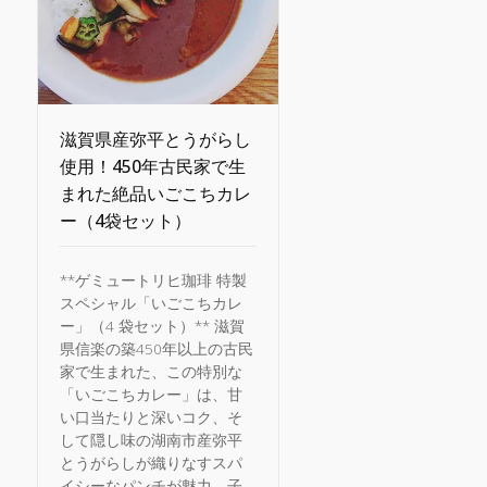
滋賀県産弥平とうがらし
使用！450年古民家で生
まれた絶品いごこちカレ
ー（4袋セット）
**ゲミュートリヒ珈琲 特製
スペシャル「いごこちカレ
ー」（4 袋セット）** 滋賀
県信楽の築450年以上の古民
家で生まれた、この特別な
「いごこちカレー」は、甘
い口当たりと深いコク、そ
して隠し味の湖南市産弥平
とうがらしが織りなすスパ
イシーなパンチが魅力。子