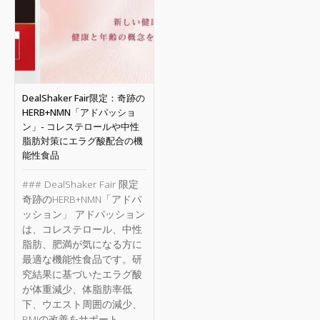
DealShaker Fair限定：奇跡の
HERB+NMN「アドパッショ
ン」- コレステロールや中性
脂肪対策にエラグ酸配合の機
能性食品
### DealShaker Fair 限定
奇跡のHERB+NMN「アドパ
ッション」 アドパッション
は、コレステロール、中性
脂肪、肥満が気になる方に
最適な機能性食品です。研
究結果に基づいたエラグ酸
が体重減少、体脂肪率低
下、ウエスト周囲の減少、
BMIの改善をサポート。