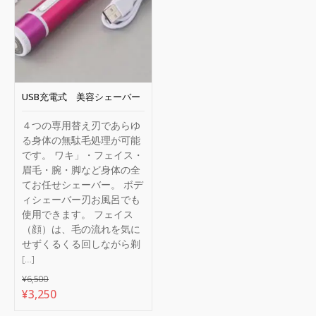
USB充電式 美容シェーバー
４つの専用替え刃であらゆ
る身体の無駄毛処理が可能
です。 ワキ」・フェイス・
眉毛・腕・脚など身体の全
てお任せシェーバー。 ボデ
ィシェーバー刃お風呂でも
使用できます。 フェイス
（顔）は、毛の流れを気に
せずくるくる回しながら剃
[…]
¥
6,500
元
現
¥
3,250
の
在