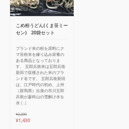
こめ粉うどん(くま笹ミー
セン) 20袋セット
ブランド米の粉を原料にク
マ笹粉末を練り込み栄養の
ある商品となっておりま
す。 五郎兵衛米は五郎兵衛
新田で収穫された米のブラ
ンド名です。 五郎兵衛新田
は、江戸時代の初め、上州
（群馬県）出身の市川五郎
兵衛が蓼科山の雪解け水を
水 […]
¥
2,200
元
現
¥
1,430
の
在