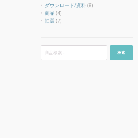
ダウンロード/資料
(8)
商品
(4)
抽選
(7)
検
検索
索
対
象: