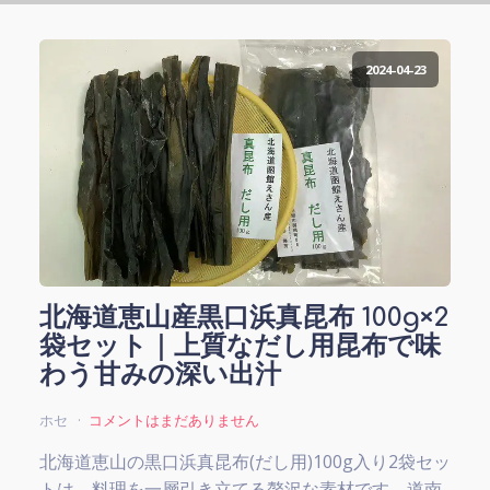
2024-04-23
北海道恵山産黒口浜真昆布 100g×2
袋セット｜上質なだし用昆布で味
わう甘みの深い出汁
ホセ
コメントはまだありません
北海道恵山の黒口浜真昆布(だし用)100g入り2袋セッ
トは、料理を一層引き立てる贅沢な素材です。道南