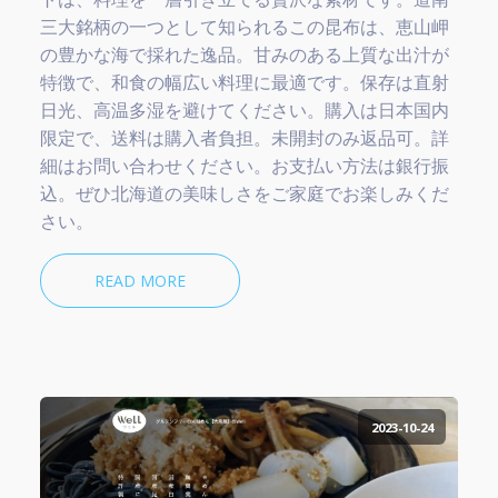
三大銘柄の一つとして知られるこの昆布は、恵山岬
の豊かな海で採れた逸品。甘みのある上質な出汁が
特徴で、和食の幅広い料理に最適です。保存は直射
日光、高温多湿を避けてください。購入は日本国内
限定で、送料は購入者負担。未開封のみ返品可。詳
細はお問い合わせください。お支払い方法は銀行振
込。ぜひ北海道の美味しさをご家庭でお楽しみくだ
さい。
READ MORE
2023-10-24