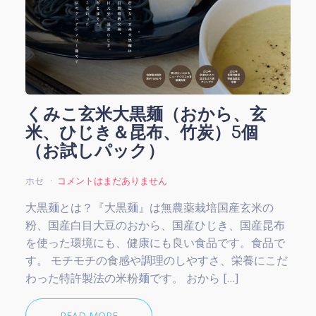
くみこ玄米大黒麺（おから、玄
米、ひじき＆昆布、竹炭）5個
（お試しパック）
ホセ
コメントはまだありません
大黒麺とは？『大黒麺』は無農薬栽培国産玄米の
粉、国産白目大豆のおから、国産ひじき、国産昆布
を使った環境にも、健康にも良い食品です。食品で
す。 モチモチの食感や調理のしやすさ、栄養にこだ
わった特許製法の米粉麺です。 おから […]
READ MORE