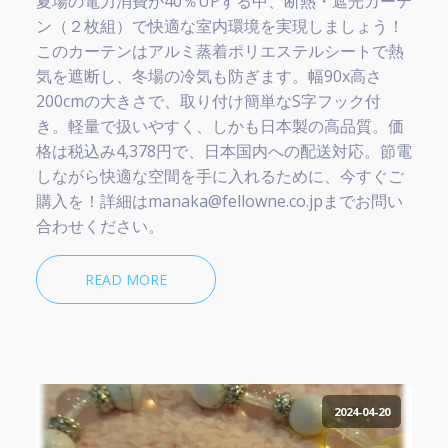
夏場の電力消費が40％UPする中、断熱・遮光カーテ
ン（２枚組）で快適な室内環境を実現しましょう！
このカーテンはアルミ蒸着ポリエステルシートで熱
気を遮断し、冬場の冷気も防ぎます。幅90x高さ
200cmの大きさで、取り付け簡単なS字フック付
き。軽量で扱いやすく、しかも日本製の高品質。価
格は税込み4,378円で、日本国内への配送対応。節電
しながら快適な空間を手に入れるために、今すぐご
購入を！詳細はmanaka@fellowne.co.jpまでお問い
合わせください。
READ MORE
2024-04-20