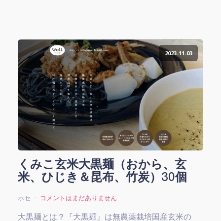
2023-11-03
くみこ玄米大黒麺（おから、玄
米、ひじき＆昆布、竹炭）30個
ホセ
コメントはまだありません
大黒麺とは？『大黒麺』は無農薬栽培国産玄米の