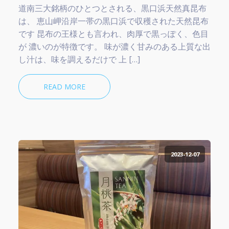
道南三大銘柄のひとつとされる、黒口浜天然真昆布
は、 恵山岬沿岸一帯の黒口浜で収穫された天然昆布
です 昆布の王様とも言われ、肉厚で黒っぽく、色目
が 濃いのが特徴です。 味が濃く甘みのある上質な出
し汁は、味を調えるだけで 上 […]
READ MORE
2023-12-07