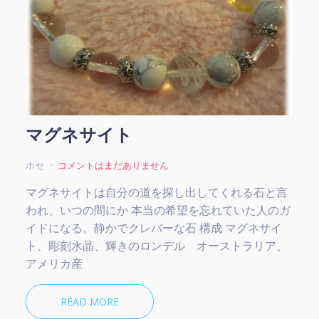
マグネサイト
ホセ
コメントはまだありません
マグネサイトは自分の道を探し出してくれる石と言
われ、いつの間にか 本当の希望を忘れていた人のガ
イドになる。静かでクレバーな石 構成 マグネサイ
ト、彫刻水晶、輝きのロンデル オーストラリア、
アメリカ産
READ MORE