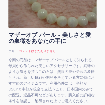
マザーオブ パール - 美しさと愛
の象徴をあなたの手に
ホセ
コメントはまだありません
今回の商品は、マザーオブ パールとして知られる、
母貝から作られた美しいアクセサリーです。真珠の
ような輝きを持つこの石は、無限の愛や受容の象徴
とされ、新しい挑戦や開発を考えている方に特にお
すすめのアイテムです。利用条件には、半額が
DSCPと半額が現金で支払うこと、日本国内のみで
の配送、返品不可などがあります。購入前に詳細な
条件を確認し、納得された上でご購入ください。