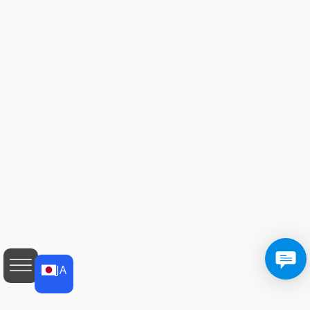
JA
JA
EN
AF
SQ