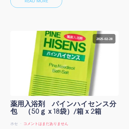
READ MORE
2025-02-28
薬用入浴剤 パインハイセンス分
包 （50ｇｘ18袋）/箱ｘ2箱
ホセ
コメントはまだありません