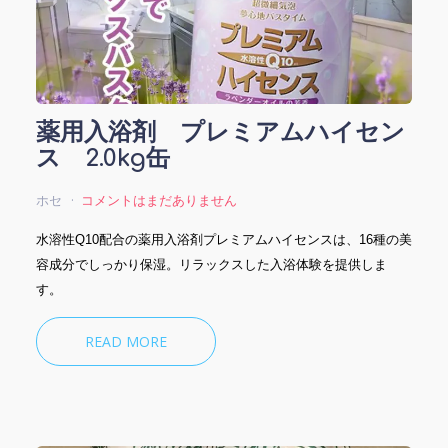
薬用入浴剤 プレミアムハイセン
ス 2.0kg缶
ホセ
コメントはまだありません
水溶性
Q10
配合の薬用入浴剤プレミアムハイセンスは、
16
種の美
容成分でしっかり保湿。リラックスした入浴体験を提供しま
す。
READ MORE