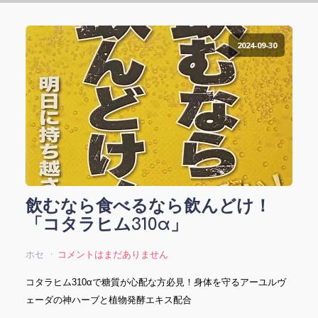
2024-09-30
飲むなら食べるなら飲んどけ！
「コタラヒム310α」
ホセ
コメントはまだありません
コタラヒム
310α
で糖質が心配な方必見！身体を守るアーユルヴ
ェーダの神ハーブと植物発酵エキス配合