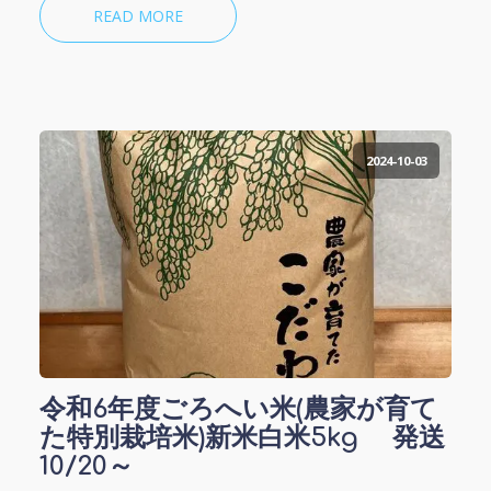
READ MORE
2024-10-03
令和6年度ごろへい米(農家が育て
た特別栽培米)新米白米5kg 発送
10/20～