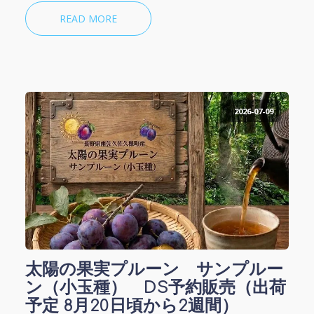
READ MORE
2026-07-09
太陽の果実プルーン サンプルー
ン（小玉種） DS予約販売（出荷
予定 8月20日頃から2週間）