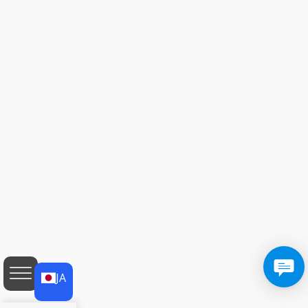
JA
JA
EN
AF
SQ