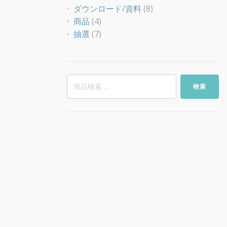
ダウンロード/資料
(8)
商品
(4)
抽選
(7)
検
検索
索
対
象: